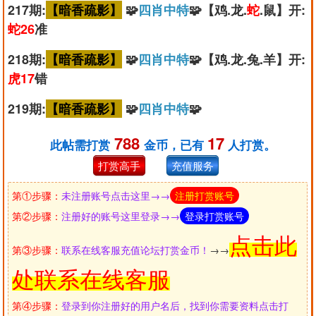
217期:
【暗香疏影】
🧩
四肖中特
🧩【鸡.龙.
蛇
.鼠】开:
蛇26
准
218期:
【暗香疏影】
🧩
四肖中特
🧩【鸡.龙.兔.羊】开:
虎17
错
219期:
【暗香疏影】
🧩
四肖中特
🧩
788
17
此帖需打赏
金币，已有
人打赏。
打赏高手
充值服务
第①步骤：
未注册账号点击这里→→
注册打赏账号
第②步骤：
注册好的账号这里登录→→
登录打赏账号
点击此
第③步骤：
联系在线客服充值论坛打赏金币！
→→
处联系在线客服
第④步骤：
登录到你注册好的用户名后，找到你需要资料点击打