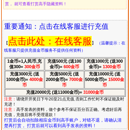
赏， 就可查看打赏高手隐藏资料！
重要通知：点击在线客服进行充值
点击此处
：在线客服
【
】
（温馨提示：在
线客服只提供充值金币服务不提供任何资料）
1金币=1人民币,充
充值500元 (送100
充值1000元 (送300
值300=
300金币
金币)=
600金币
金币)=
1300金币
充值3000元 (送
充值5000元 (送
充值10000元 (送
1000金币)=
4000金
2000金币)=
7000金
5000金币)=
15000金
币
币
币
充值20000元 (送11000金币)=
31000金币
注意：
请绕开开奖日下午20至21点充值,否则工作忙时不保证能及时
充进！
注意：
高手发表的资料，做个参考不保证百分百正确。考虑好后再
充值，充值后将不受理退款！
打赏后会自动扣除相应金币到高手账户，对错不退，请确认清
楚再打赏， 打赏后就可以看到高手发表的资料！