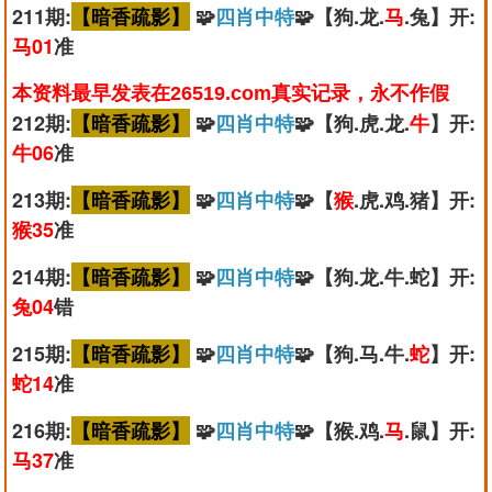
211期:
【暗香疏影】
🧩
四肖中特
🧩【狗.龙.
马
.兔】开:
马01
准
本资料最早发表在26519.com真实记录，永不作假
212期:
【暗香疏影】
🧩
四肖中特
🧩【狗.虎.龙.
牛
】开:
牛06
准
213期:
【暗香疏影】
🧩
四肖中特
🧩【
猴
.虎.鸡.猪】开:
猴35
准
214期:
【暗香疏影】
🧩
四肖中特
🧩【狗.龙.牛.蛇】开:
兔04
错
215期:
【暗香疏影】
🧩
四肖中特
🧩【狗.马.牛.
蛇
】开:
蛇14
准
216期:
【暗香疏影】
🧩
四肖中特
🧩【猴.鸡.
马
.鼠】开:
马37
准