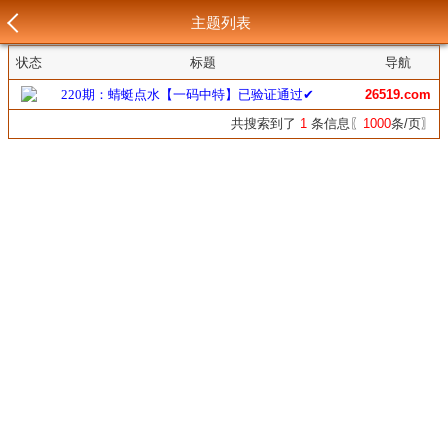
主题列表
状态
标题
导航
220期：蜻蜓点水【一码中特】已验证通过✔
26519.com
共搜索到了
1
条信息〖
1000
条/页〗